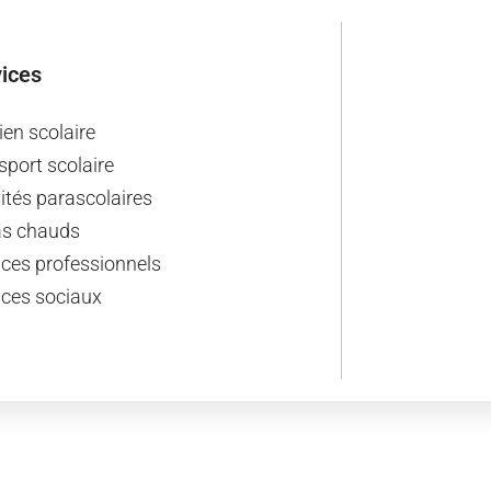
ices
ien scolaire
sport scolaire
vités parascolaires
s chauds
ices professionnels
ices sociaux