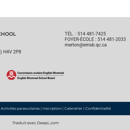
CHOOL
TÉL. : 514 481-7425
FOYER-ÉCOLE : 514 481-2033
merton@emsb.qc.ca
n
c) H4V 2P8
mission scolaire English-Montréal, 2022
|
Activités parascolaires
|
Inscription
|
Calendrier
|
Confidentialité
Traduit avec DeepL.com