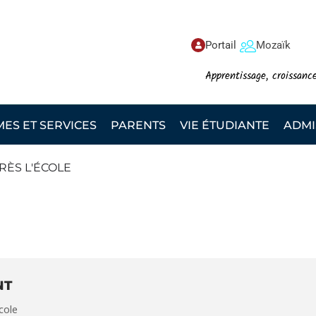
Portail
Mozaïk
Apprentissage, croissanc
S ET SERVICES
PARENTS
VIE ÉTUDIANTE
ADMI
RÈS L'ÉCOLE
C - APRÈS L'ÉCOLE
NT
école